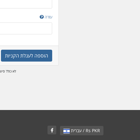
עזרה
הוספה לעגלת הקניות
* לא כולל סי
עברית / Rs PKR