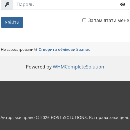
Запам'ятати мене
Увійти
Не зареєстрований?
Створити обліковий запис
Powered by
WHMCompleteSolution
Авторське право © 2026 HOSTnSOLUTIONS. Всі права захищені.